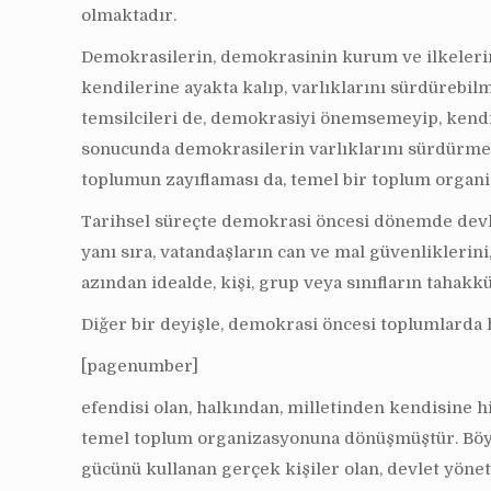
olmaktadır.
Demokrasilerin, demokrasinin kurum ve ilkelerin
kendilerine ayakta kalıp, varlıklarını sürdüreb
temsilcileri de, demokrasiyi önemsemeyip, kendil
sonucunda demokrasilerin varlıklarını sürdürme şa
toplumun zayıflaması da, temel bir toplum organ
Tarihsel süreçte demokrasi öncesi dönemde devlet
yanı sıra, vatandaşların can ve mal güvenliklerin
azından idealde, kişi, grup veya sınıfların tah
Diğer bir deyişle, demokrasi öncesi toplumlarda 
[pagenumber]
efendisi olan, halkından, milletinden kendisine 
temel toplum organizasyonuna dönüşmüştür. Böylece
gücünü kullanan gerçek kişiler olan, devlet yönet