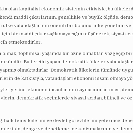
ta olan kapitalist ekonomik sistemin etkisiyle, bu ülkeler
, kendi maddi çıkarlarının, genellikle ve büyük ölçüde, de
ülke vatandaşlarının önemli bir bölümü, ülke yönetimi ve
 için bir maddi çıkar sağlamayacağını düşünerek, siyasi aç
rcih etmektedirler.
 olmak, toplumsal yaşamda bir özne olmaktan vazgeçip bir n
ündür. Bu tercihi yapan demokratik ülkeler vatandaşları e
i yapmış olmaktadırlar. Demokratik ülkelerin tümünde uygu
rlerin de katkısıyla, vatandaşları ekonomi insanı olmaya y
yler yerine, ekonomi insanlarının sayılarının artması, demo
lerin, demokratik seçimlerde siyasal açıdan, bilinçli ve öz
ş halk temsilcilerini ve devlet görevlilerini yeterince de
temlerinin, denge ve denetleme mekanizmalarının ve demok