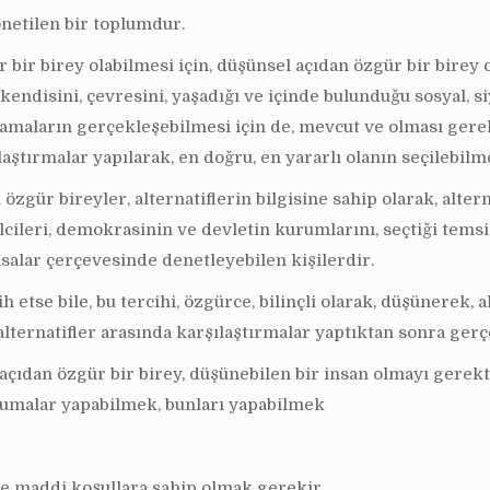
netilen bir toplumdur.
ür bir birey olabilmesi için, düşünsel açıdan özgür bir bire
endisini, çevresini, yaşadığı ve içinde bulunduğu sosyal, siy
lamaların gerçekleşebilmesi için de, mevcut ve olması gereke
ılaştırmalar yapılarak, en doğru, en yararlı olanın seçilebilm
gür bireyler, alternatiflerin bilgisine sahip olarak, altern
lcileri, demokrasinin ve devletin kurumlarını, seçtiği temsilc
salar çerçevesinde denetleyebilen kişilerdir.
h etse bile, bu tercihi, özgürce, bilinçli olarak, düşünerek, a
alternatifler arasında karşılaştırmalar yaptıktan sonra gerç
ıdan özgür bir birey, düşünebilen bir insan olmayı gerekti
kumalar yapabilmek, bunları yapabilmek
ve maddi koşullara sahip olmak gerekir.