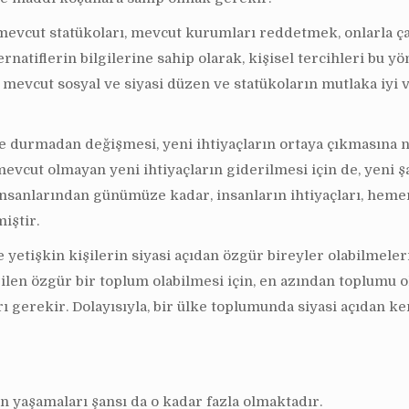
 mevcut statükoları, mevcut kurumları reddetmek, onlarla ç
ernatiflerin bilgilerine sahip olarak, kişisel tercihleri bu 
cut sosyal ve siyasi düzen ve statükoların mutlaka iyi ve y
durmadan değişmesi, yeni ihtiyaçların ortaya çıkmasına ne
evcut olmayan yeni ihtiyaçların giderilmesi için de, yeni 
ğ insanlarından günümüze kadar, insanların ihtiyaçları, he
iştir.
 yetişkin kişilerin siyasi açıdan özgür bireyler olabilmele
ilen özgür bir toplum olabilmesi için, en azından toplumu o
 gerekir. Dolayısıyla, bir ülke toplumunda siyasi açıdan ke
 yaşamaları şansı da o kadar fazla olmaktadır.