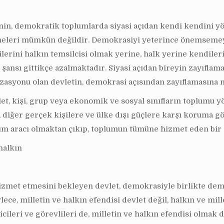
in, demokratik toplumlarda siyasi açıdan kendi kendini yö
ilmeleri mümkün değildir. Demokrasiyi yeterince önemsemey
erini halkın temsilcisi olmak yerine, halk yerine kendileri
nsı gittikçe azalmaktadır. Siyasi açıdan bireyin zayıflamas
izasyonu olan devletin, demokrasi açısından zayıflamasına 
, kişi, grup veya ekonomik ve sosyal sınıfların toplumu y
i, diğer gerçek kişilere ve ülke dışı güçlere karşı koruma g
akküm aracı olmaktan çıkıp, toplumun tümüne hizmet eden bi
halkın
hizmet etmesini bekleyen devlet, demokrasiyle birlikte dem
, milletin ve halkın efendisi devlet değil, halkın ve millet
icileri ve görevlileri de, milletin ve halkın efendisi olmak