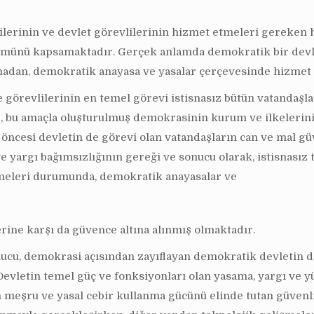
lerinin ve devlet görevlilerinin hizmet etmeleri gereken ha
tümünü kapsamaktadır. Gerçek anlamda demokratik bir devlet,
pmadan, demokratik anayasa ve yasalar çerçevesinde hizme
e görevlilerinin en temel görevi istisnasız bütün vatandaşl
de, bu amaçla oluşturulmuş demokrasinin kurum ve ilkelerin
cesi devletin de görevi olan vatandaşların can ve mal güve
e yargı bağımsızlığının gereği ve sonucu olarak, istisnasız
 etmeleri durumunda, demokratik anayasalar ve
rine karşı da güvence altına alınmış olmaktadır.
nucu, demokrasi açısından zayıflayan demokratik devletin d
 Devletin temel güç ve fonksiyonları olan yasama, yargı ve 
in meşru ve yasal cebir kullanma gücünü elinde tutan güven