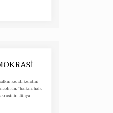
MOKRASİ
“halkın kendi kendini
coln’ün, “halkın, halk
mokrasinin dünya