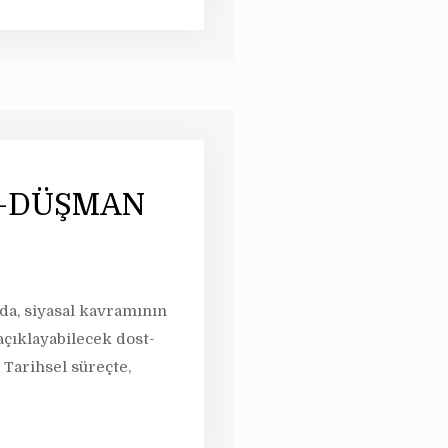
T-DÜŞMAN
nda, siyasal kavramının
açıklayabilecek dost-
Tarihsel süreçte,