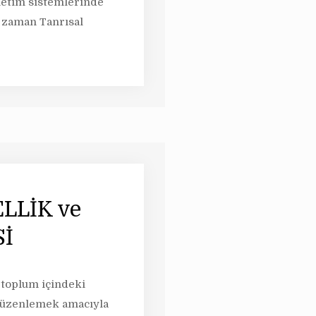
netim sistemlerinde
i zaman Tanrısal
LLİK ve
İ
 toplum içindeki
i düzenlemek amacıyla