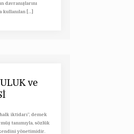
ın davranışlarını
 kullanılan
[…]
ULUK ve
İ
halk iktidarı”, demek
müş tanımıyla, sözlük
kendini yönetimidir.