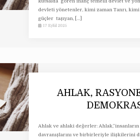
kutsalda gören inanç temelli devlet ve yö
devleti yönetenler, kimi zaman Tanrı, kim
güçler taşıyan,
[…]
17 Eylül 2025
AHLAK, RASYONE
DEMOKRAS
Ahlak ve ahlaki değerler: Ahlak,”insanların
davranışlarını ve birbirleriyle ilişkilerin