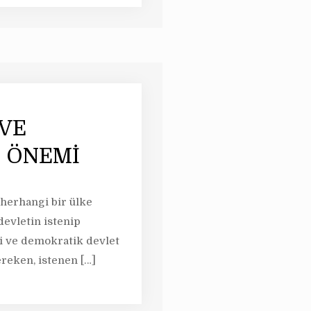
VE
 ÖNEMİ
, herhangi bir ülke
evletin istenip
i ve demokratik devlet
ereken, istenen
[…]