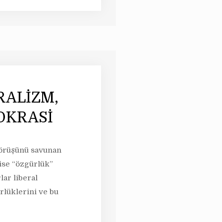
RALİZM,
OKRASİ
görüşünü savunan
 ise “özgürlük”
lar liberal
lüklerini ve bu